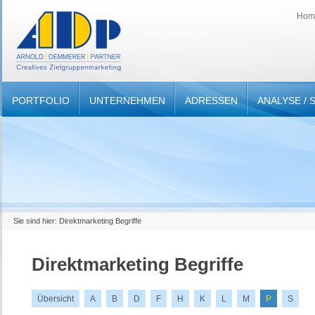
Hom
PORTFOLIO
UNTERNEHMEN
ADRESSEN
ANALYSE / 
Sie sind hier: Direktmarketing Begriffe
Direktmarketing Begriffe
Übersicht
A
B
D
F
H
K
L
M
P
S