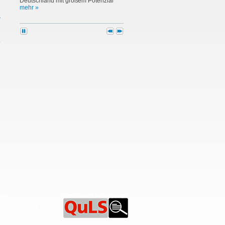
Deutschland mit großem Potenzial
mehr »
2. Dezember 2025 10:42 Uhr
Aktuell: Best Practice Guide zur
EU-Datenschutz-Grundverordnung
jetzt kostenfrei verfügbar
Damit Sie in der täglichen
Handhabung von
Personenadressen stets die
Regelungen der EU-Datenschutz-G
mehr »
25. November 2025 10:48 Uhr
VIELFACH BEWÄHRT: Einzigartige
Datenbasis
zur Analyse, Definition und
Optimierung Ihrer Zielgruppen
mehr »
14. August 2025 14:44 Uhr
Aktuell: Best Practice Guide
Wettbewerbsrecht und
Dialogmarketing kostenfrei als .pdf
Kompakte Übersicht der für Marketer
relevanten Vorschriften
mehr »
sum
hutzerklärung
echtlicher