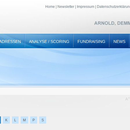
Home
|
Newsletter
|
Impressum
|
Datenschutzerklärun
ADRESSEN
ANALYSE / SCORING
FUNDRAISING
NEWS
+
A
K
L
M
P
S